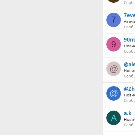
Сооб
7ev
7
Актив
Сооб
90m
9
Нови
Сооб
@al
@
Нови
Сооб
@Zh
@
Нови
Сооб
a.k
A
Нови
Сооб