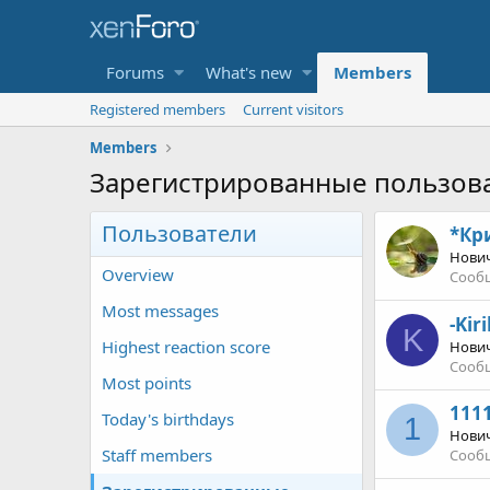
Forums
What's new
Members
Registered members
Current visitors
Members
Зарегистрированные пользов
Пользователи
*Кр
Нови
Overview
Сооб
Most messages
-Kiril
K
Highest reaction score
Нови
Сооб
Most points
111
Today's birthdays
1
Нови
Staff members
Сооб