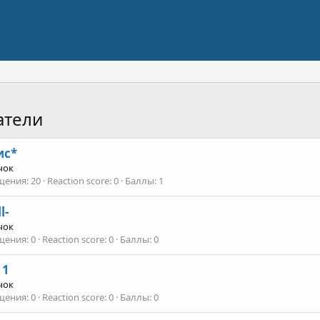
атели
ис*
чок
щения
20
Reaction score
0
Баллы
1
l-
чок
щения
0
Reaction score
0
Баллы
0
11
чок
щения
0
Reaction score
0
Баллы
0