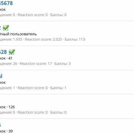
45678
чок
щения
0
Reaction score
0
Баллы
0
2
тный пользователь
щения
1.935
Reaction score
2.025
Баллы
113
628
чок
·
41
щения
26
Reaction score
17
Баллы
3
l
чок
щения
1
Reaction score
0
Баллы
1
чок
·
126
щения
0
Reaction score
0
Баллы
0
6
чок
·
39