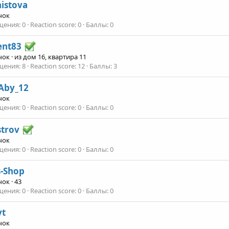
istova
чок
щения
0
Reaction score
0
Баллы
0
ent83
чок
·
из
дом 16, квартира 11
щения
8
Reaction score
12
Баллы
3
Aby_12
чок
щения
0
Reaction score
0
Баллы
0
strov
чок
щения
0
Reaction score
0
Баллы
0
s-Shop
чок
·
43
щения
0
Reaction score
0
Баллы
0
vt
чок