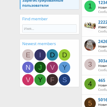
Зарегистрированные
123
1
пользователи
Нови
Сооб
Find member
222
Извес
Сооб
242
Newest members
Нови
Сооб
E
I
D
D
303a
3
N
J
V
Y
Нови
Сооб
V
Y
F
S
465
4
Нови
Сооб
501
5
Нови