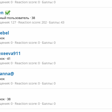
щения
0
Reaction score
0
Баллы
0
en
ный пользователь
·
38
щения
127
Reaction score
202
Баллы
43
ebel
чок
щения
0
Reaction score
0
Баллы
0
exeeva911
чок
·
41
щения
0
Reaction score
0
Баллы
0
anna@
чок
щения
0
Reaction score
0
Баллы
0
чок
·
38
щения
0
Reaction score
0
Баллы
0